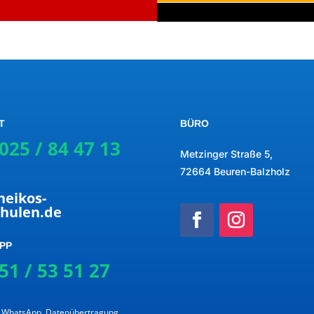
T
BÜRO
025 / 84 47 13
Metzinger Straße 5,
72664 Beuren-Balzholz
heikos-
chulen.de
PP
51 / 53 51 27
et WhatsApp. Datenübertragung