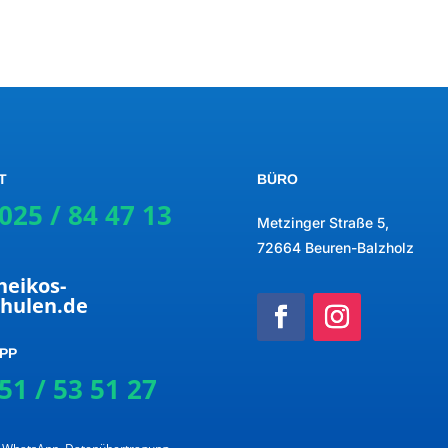
T
BÜRO
025 / 84 47 13
Metzinger Straße 5,
72664 Beuren-Balzholz
heikos-
chulen.de
PP
51 / 53 51 27